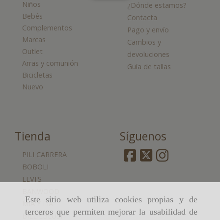
Niños
¿Dónde estamos?
Bebés
Contacta
Complementos
Pago y envío
Marcas
Cambios y
Outlet
devoluciones
Arras y comunión
Guía de tallas
Bicicletas
Nuevo
Tienda
Síguenos
PILI CARRERA
BOBOLI
LEVI'S
BANWOOD
Este sitio web utiliza cookies propias y de
MIA Y LIA
terceros que permiten mejorar la usabilidad de
BILLIEBLUSH