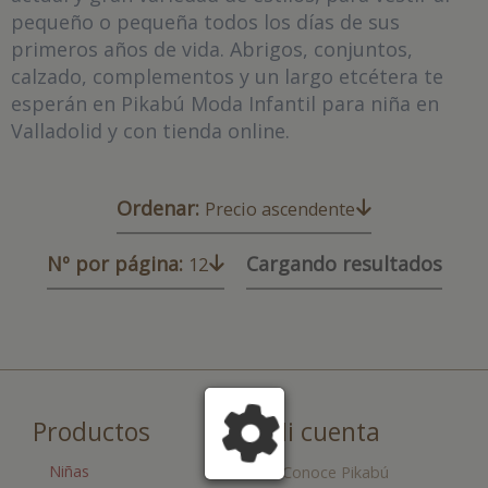
pequeño o pequeña todos los días de sus
primeros años de vida. Abrigos, conjuntos,
calzado, complementos y un largo etcétera te
esperán en Pikabú Moda Infantil para niña en
Valladolid y con tienda online.
Ordenar:
Precio ascendente
Nº por página:
Cargando resultados
12
Productos
Mi cuenta
Niñas
Conoce Pikabú