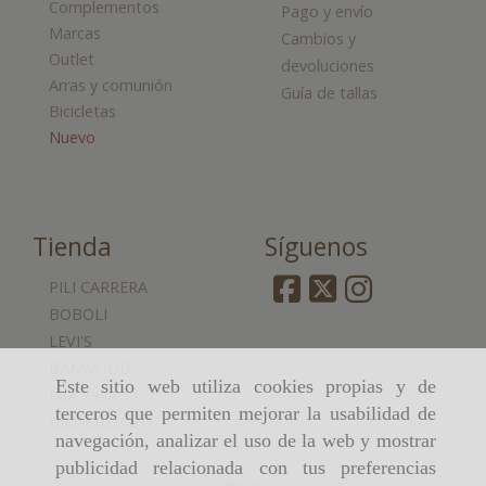
Complementos
Pago y envío
Marcas
Cambios y
Outlet
devoluciones
Arras y comunión
Guía de tallas
Bicicletas
Nuevo
Tienda
Síguenos
PILI CARRERA
BOBOLI
LEVI'S
BANWOOD
Este sitio web utiliza cookies propias y de
MIA Y LIA
terceros que permiten mejorar la usabilidad de
BILLIEBLUSH
navegación, analizar el uso de la web y mostrar
publicidad relacionada con tus preferencias
Inicio