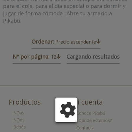
para el cole, para el día especial o para dormir y
jugar de forma cómoda. ¡Abre tu armario a
Pikabú!
Ordenar:
Precio ascendente
Nº por página:
Cargando resultados
12
Productos
Mi cuenta
Niñas
Conoce Pikabú
Niños
¿Dónde estamos?
Bebés
Contacta