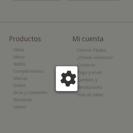
Productos
Mi cuenta
Niñas
Conoce Pikabú
Niños
¿Dónde estamos?
Bebés
Contacta
Complementos
Pago y envío
Marcas
Cambios y
Outlet
devoluciones
Arras y comunión
Guía de tallas
Bicicletas
Nuevo